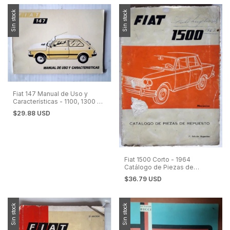
Sin stock
Sin stock
Fiat 147 Manual de Uso y
Características - 1100, 1300 y
IAVA Sorpasso
$29.88 USD
Fiat 1500 Corto - 1964
Catálogo de Piezas de
Repuesto
$36.79 USD
Sin stock
Sin stock