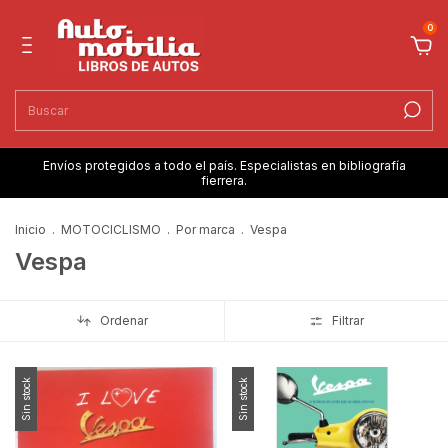
0
Envíos protegidos a todo el país. Especialistas en bibliografía
fierrera.
Inicio
.
MOTOCICLISMO
.
Por marca
.
Vespa
Vespa
Ordenar
Filtrar
Sin stock
Sin stock