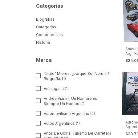
Categorías
Biografías
Categorías
Competencias
Historia
Anasag
Arg., R
más. U
Marca
$24.0
Autos A
1
"bitito" Mieres, ¿porqué Ser Normal?
Biografía. (1)
Anasagasti (1)
Andrea Vianini, Un Hombre Es
Siempre Un Hombre (1)
Automovilismo Argentino (2)
Automo
Autos Argentinos (1)
Argenti
Casi O
Años De Gloria, Turismo De Carretera
$33.7
Tierra,