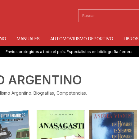
INO
MANUALES
AUTOMOVILISMO DEPORTIVO
LIBRO
Envíos protegidos a todo el país. Especialistas en bibliografía fierrera.
O ARGENTINO
ilismo Argentino. Biografías, Competencias.