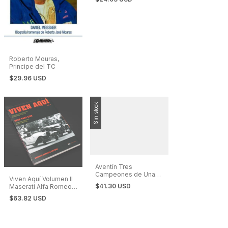
revolucionó el
automovilismo
nacional
Roberto Mouras,
Principe del TC
$29.96 USD
Sin stock
Aventín Tres
Campeones de Una
Viven Aquí Volumen II
Misma Cuna. Turismo
$41.30 USD
Maserati Alfa Romeo
de Carretera
Ferrari Bentley
$63.82 USD