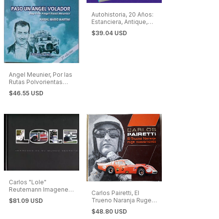
Autohistoria, 20 Años:
Estanciera, Antique,
Tulia, Auto Union,
$39.04 USD
Dauphine, Borgward,
Citroen y muchos más.
Angel Meunier, Por las
Rutas Polvorientas
Pasó un Ángel Volador
$46.55 USD
- Turismo de Carretera
Carlos "Lole"
Reutemann Imagenes
Carlos Pairetti, El
de su Mundo. Edición
Trueno Naranja Ruge
$81.09 USD
De Lujo
Nuevamente
$48.80 USD