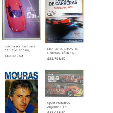
Luis Varela, Un Fuera
Manual Del Piloto De
de Serie. Andino,
Carreras. Técnica,
Autos de TC
$48.80 USD
Puesta a Punto
$33.79 USD
Sport Prototipo
Argentino. La
categoría que
$24.03 USD