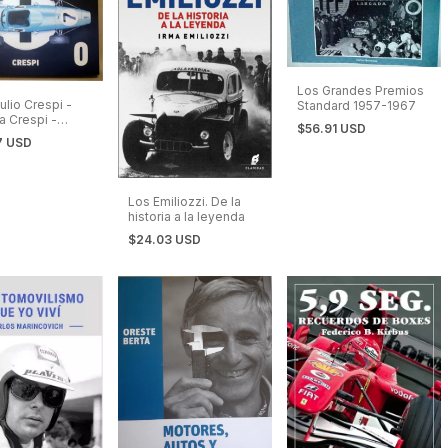
Los Grandes Premios
ulio Crespi -
Standard 1957-1967
a Crespi -
$56.91 USD
!!
7 USD
Los Emiliozzi. De la
historia a la leyenda
$24.03 USD