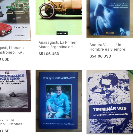
Anasagasti, La Primer
Andrea Vianini, Un
Marca Argentina de
asti, Hispano
Hombre es Siempre
Automóviles
astrojero, IKA y
un Hombre
$51.06 USD
$54.06 USD
n Siglo de
3 USD
rgentinos. Vol.
vilismo
no: Historias
lvidadas en
9 USD
 Rutas, Circuitos