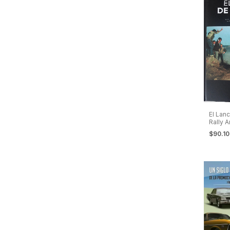
El Lan
Rally A
Recal
$90.1