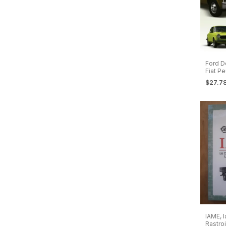
Ford D
Fiat P
Un Sig
$27.7
Argenti
IAME, 
Rastro