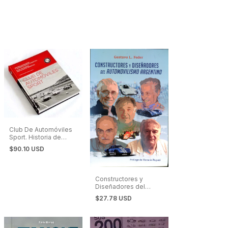
Club De Automóviles
Sport. Historia de
Pasiones y
$90.10 USD
Automovilismo en
Argentina.
Constructores y
Diseñadores del
Automovilismo
$27.78 USD
Argentino. Berta,
Baudena, Campo,
Crespi y Pronello