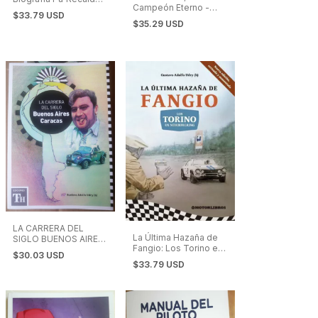
Campeón Eterno -
Rally
$33.79 USD
Nuevo!!!! En Stock
$35.29 USD
LA CARRERA DEL
La Última Hazaña de
SIGLO BUENOS AIRES
Fangio: Los Torino en
- CARACAS
$30.03 USD
las 84 Hs de
$33.79 USD
Nürburgring.