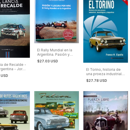
El Rally Mundial en la
Argentina. Pasión y
Locura por el WRC
$27.03 USD
cia de Recalde -
rgentina - Jorge
El Torino, historia de
de
una proeza industrial,
0 USD
tecnológica y
$27.78 USD
deportiva. 5a edición