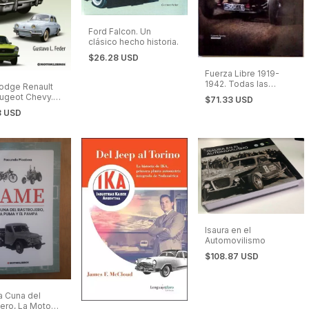
Ford Falcon. Un
clásico hecho historia.
$26.28 USD
Fuerza Libre 1919-
1942. Todas las
odge Renault
Baquets
eugeot Chevy.
$71.33 USD
lo de Autos
8 USD
nos. Vol. III
Isaura en el
Automovilismo
$108.87 USD
la Cuna del
jero, La Moto