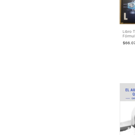
Libro T
Fórmul
NUEVO!
$66.0