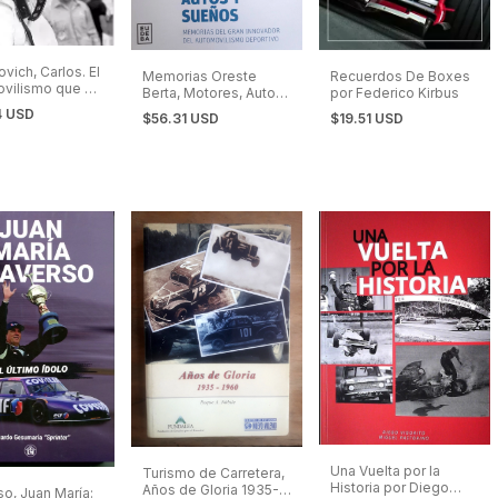
vich, Carlos. El
Recuerdos De Boxes
Memorias Oreste
vilismo que yo
por Federico Kirbus
Berta, Motores, Autos
y Sueños
4 USD
$19.51 USD
$56.31 USD
Una Vuelta por la
Turismo de Carretera,
Historia por Diego
Años de Gloria 1935-
so, Juan María: