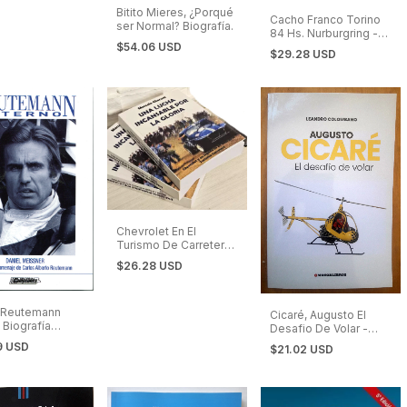
ues.
Bitito Mieres, ¿Porqué
Cacho Franco Torino
ser Normal? Biografía.
84 Hs. Nurburgring -
Turismo Carretera
$54.06 USD
$29.28 USD
Chevrolet En El
Turismo De Carretera.
Una Lucha Incansable
$26.28 USD
por la Gloria.
 Reutemann
Cicaré, Augusto El
 Biografía
Desafio De Volar -
aje.
Helicópteros
9 USD
$21.02 USD
Argentinos