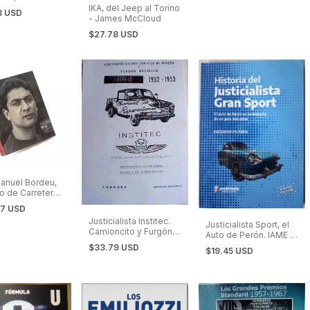
 el Tractor
IKA, del Jeep al Torino
3 USD
- James McCloud
$27.78 USD
anuel Bordeu,
o de Carretera,
let, Dodge
87 USD
Justicialista Institec.
Justicialista Sport, el
Camioncito y Furgón.
Auto de Perón. IAME -
Manual de Taller
Dinfia
$33.79 USD
$19.45 USD