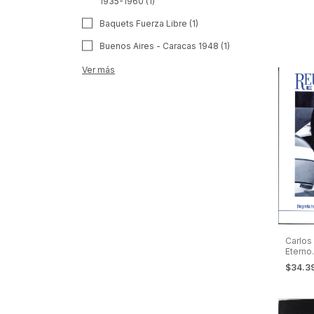
1935-1960 (1)
y Parq
Baquets Fuerza Libre (1)
Buenos Aires - Caracas 1948 (1)
Ver más
Carlos
Eterno.
Homen
$34.3