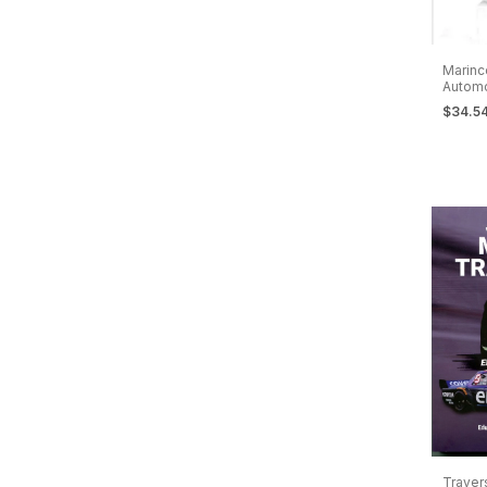
Marinco
Automo
viví
$34.5
Traver