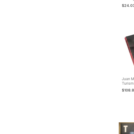
Puma y
$24.0
Pampa
Juan M
Turism
Chevro
$108.