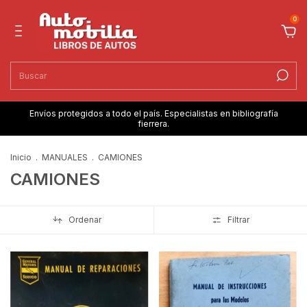
0
Envíos protegidos a todo el país. Especialistas en bibliografía
fierrera.
Inicio
.
MANUALES
.
CAMIONES
CAMIONES
Ordenar
Filtrar