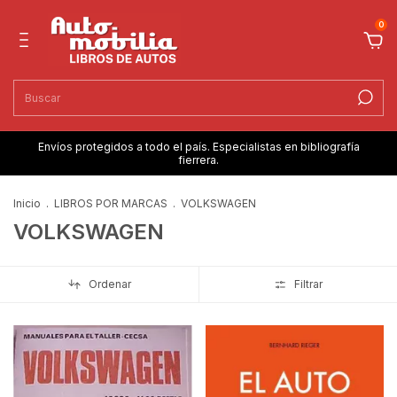
0
Envíos protegidos a todo el país. Especialistas en bibliografía
fierrera.
Inicio
.
LIBROS POR MARCAS
.
VOLKSWAGEN
VOLKSWAGEN
Ordenar
Filtrar