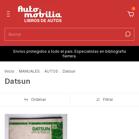
0
Envíos protegidos a todo el país. Especialistas en bibliografía
fierrera.
Inicio
.
MANUALES
.
AUTOS
.
Datsun
Datsun
Ordenar
Filtrar