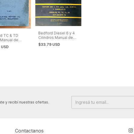
Bedford Diesel 6 y 4
d TC & TD
Cilindros Manual de
 Manual de
Taller Motor y
cciones
$33.79 USD
Embrague
1 USD
te y recibí nuestras ofertas.
Contactanos