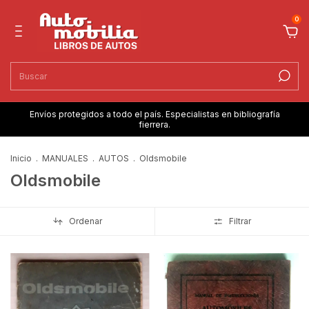
0
Envíos protegidos a todo el país. Especialistas en bibliografía
fierrera.
Inicio
.
MANUALES
.
AUTOS
.
Oldsmobile
Oldsmobile
Ordenar
Filtrar