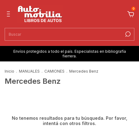
0
Envíos protegidos a todo el país. Especialistas en bibliografía
fierrera.
Inicio
.
MANUALES
.
CAMIONES
.
Mercedes Benz
Mercedes Benz
No tenemos resultados para tu búsqueda. Por favor,
intentá con otros filtros.