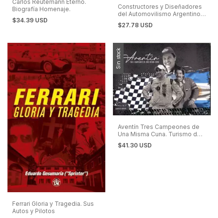
Carlos Reutemann Eterno.
Constructores y Diseñadores
Biografía Homenaje.
del Automovilismo Argentino.
$34.39 USD
Berta, Baudena, Campo,
$27.78 USD
Crespi y Pronello
Sin stock
Aventín Tres Campeones de
Una Misma Cuna. Turismo de
Carretera
$41.30 USD
Ferrari Gloria y Tragedia. Sus
Autos y Pilotos