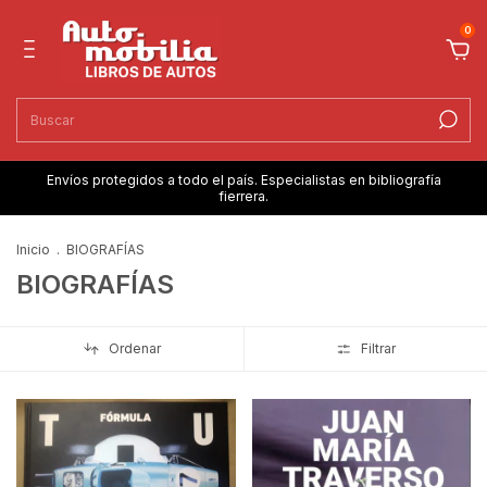
0
Envíos protegidos a todo el país. Especialistas en bibliografía
fierrera.
Inicio
.
BIOGRAFÍAS
BIOGRAFÍAS
Ordenar
Filtrar