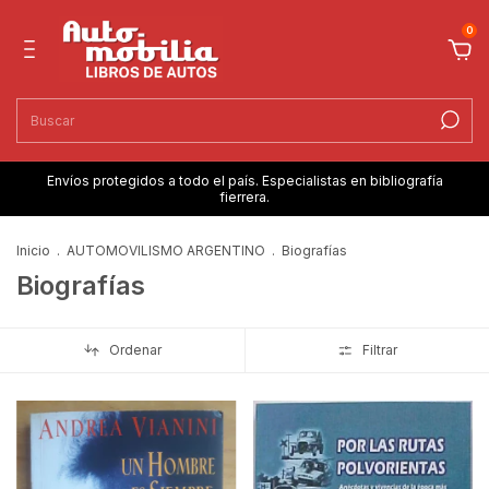
0
Envíos protegidos a todo el país. Especialistas en bibliografía
fierrera.
Inicio
.
AUTOMOVILISMO ARGENTINO
.
Biografías
Biografías
Ordenar
Filtrar