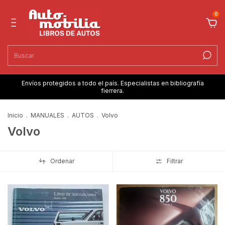
0
Envíos protegidos a todo el país. Especialistas en bibliografía
fierrera.
Inicio
.
MANUALES
.
AUTOS
.
Volvo
Volvo
Ordenar
Filtrar