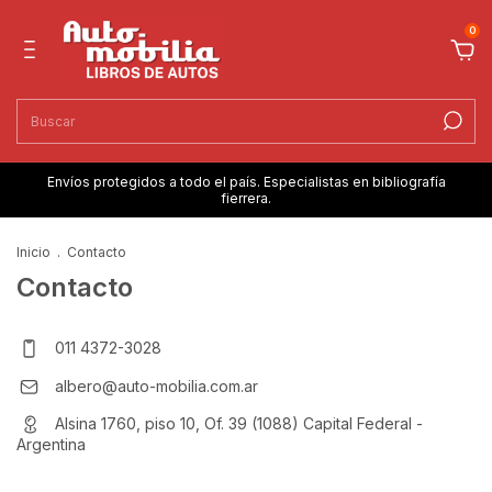
0
Envíos protegidos a todo el país. Especialistas en bibliografía
fierrera.
Inicio
.
Contacto
Contacto
011 4372-3028
albero@auto-mobilia.com.ar
Alsina 1760, piso 10, Of. 39 (1088) Capital Federal -
Argentina