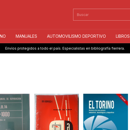
INO
MANUALES
AUTOMOVILISMO DEPORTIVO
LIBRO
Envíos protegidos a todo el país. Especialistas en bibliografía fierrera.