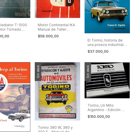
ladiator T-1000
Motor Continental IKA
tor Tornado.
Manual de Taller
 de
Rambler, Estanciera,
00,00
$58.000,00
ciones.
Jeep
El Torino, historia de
una proeza industrial,
tecnológica y
$37.000,00
deportiva. 5a edición
Sin stock
Sin stock
Torino, Un Mito
Argentino - Edición De
Lujo !!
$150.000,00
Torino 380 W, 380 y
300 S - Manual de