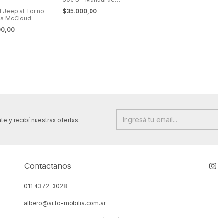
Reparación y Ajuste
$35.000,00
l Jeep al Torino
es McCloud
00,00
te y recibí nuestras ofertas.
Contactanos
011 4372-3028
albero@auto-mobilia.com.ar