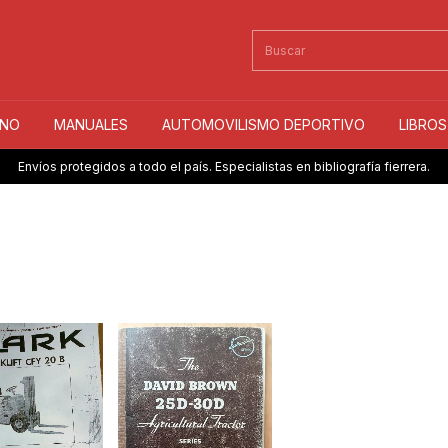
INO
MANUALES
AUTOMOVILISMO DEPORTIVO
LIBRO
Envíos protegidos a todo el país. Especialistas en bibliografía fierrera.