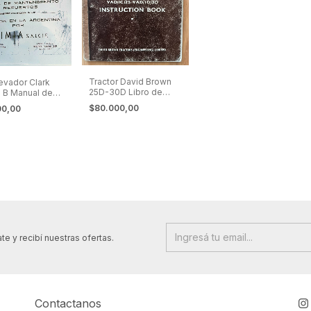
Tractor David Brown
evador Clark
25D-30D Libro de
 B Manual de
Instrucciones
imiento y
$80.000,00
00,00
stos
te y recibí nuestras ofertas.
Contactanos