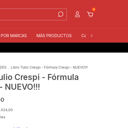
0
S POR MARCAS
MÁS PRODUCTOS
Contacto
Quiénes 
DES
.
Libro Tulio Crespi - Fórmula Crespi - NUEVO!!!
ulio Crespi - Fórmula
- NUEVO!!!
00
.024,00
lles