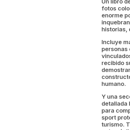
Un libro 
fotos colo
enorme po
inquebrant
historias,
Incluye m
personas 
vinculados
recibido 
demostran
construct
humano.
Y una sec
detallada
para compe
sport prot
turismo. T