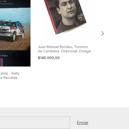
Juan Manuel Bordeu, Turismo
de Carretera, Chevrolet, Dodge
$145.000,00
alde - Rally
La Ultima Noch
ge Recalde
Senna - Giorgio
$48.000,00