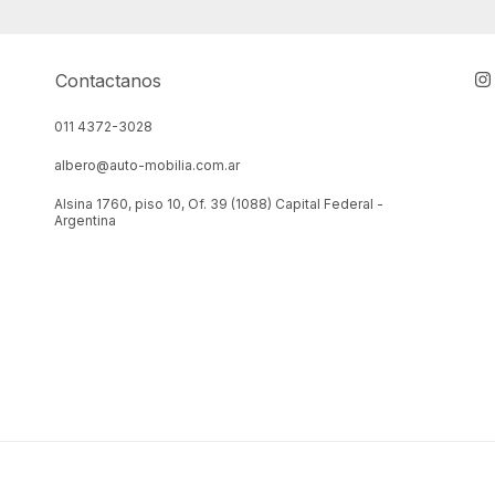
Contactanos
011 4372-3028
albero@auto-mobilia.com.ar
Alsina 1760, piso 10, Of. 39 (1088) Capital Federal -
Argentina