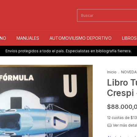
INO
MANUALES
AUTOMOVILISMO DEPORTIVO
LIBRO
Envíos protegidos a todo el país. Especialistas en bibliografía fierrera.
Inicio
.
NOVEDA
Libro T
Crespi 
$88.000,
12
cuotas de
$13
Ver más deta