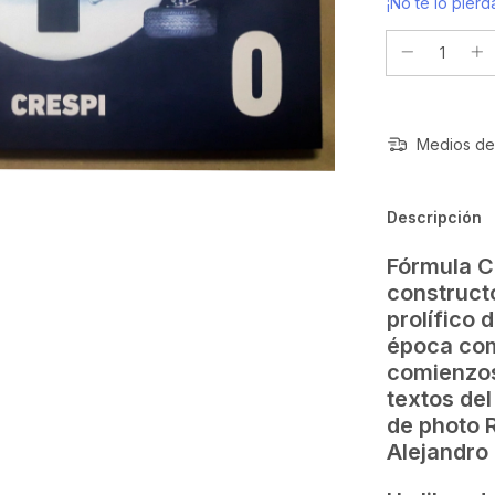
¡No te lo pierda
Medios de
Descripción
Fórmula Cr
construct
prolífico 
época com
comienzos
textos del
de photo R
Alejandro 