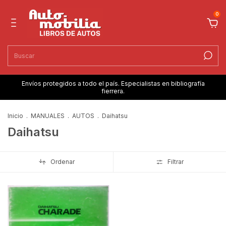
0
Envíos protegidos a todo el país. Especialistas en bibliografía
fierrera.
Inicio
.
MANUALES
.
AUTOS
.
Daihatsu
Daihatsu
Ordenar
Filtrar