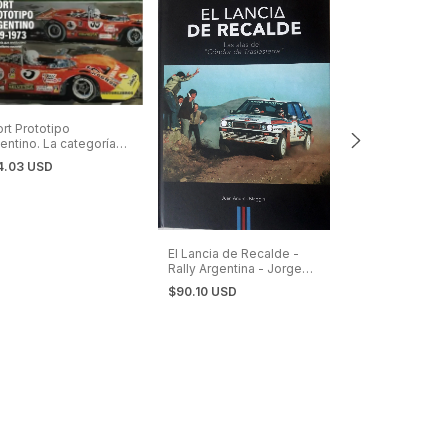
rt Prototipo
entino. La categoría
 revolucionó el
4.03 USD
omovilismo nacional
LA CARRERA DE
El Lancia de Recalde -
BUENOS AIRES 
Rally Argentina - Jorge
CARACAS
$30.03 USD
Recalde
$90.10 USD