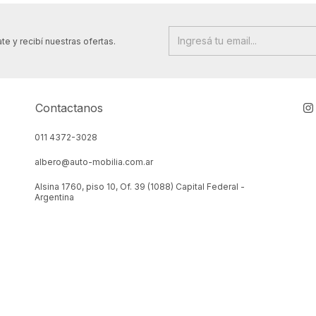
te y recibí nuestras ofertas.
Contactanos
011 4372-3028
albero@auto-mobilia.com.ar
Alsina 1760, piso 10, Of. 39 (1088) Capital Federal -
Argentina