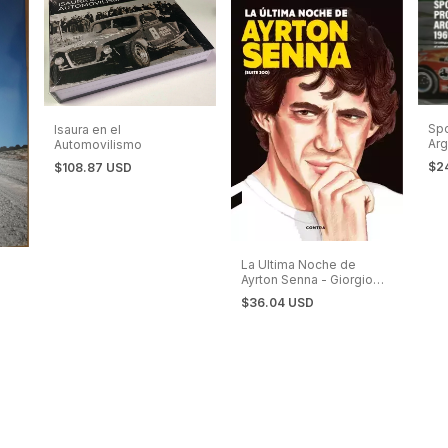
Spo
Isaura en el
Arg
Automovilismo
que
$2
$108.87 USD
aut
La Ultima Noche de
Ayrton Senna - Giorgio
Terruzzi
$36.04 USD