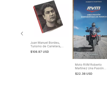
Juan Manuel Bordeu,
Turismo de Carretera,
Chevrolet, Dodge
$108.87 USD
Moto RVM Roberto
e General
Martínez Una Pasión
l Imperio del
Convertida en Marca
$22.38 USD
SD