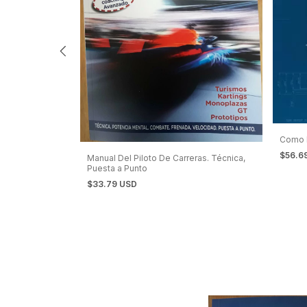
s De La Memoria
Como 
$56.6
Manual Del Piloto De Carreras. Técnica,
Puesta a Punto
$33.79 USD