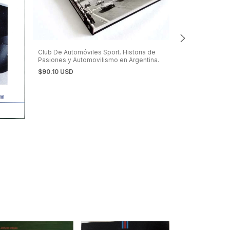
Club De Automóviles Sport. Historia de
Pasiones y Automovilismo en Argentina.
$90.10 USD
El Lancia de Rec
a
Jorge Recalde
$90.10 USD