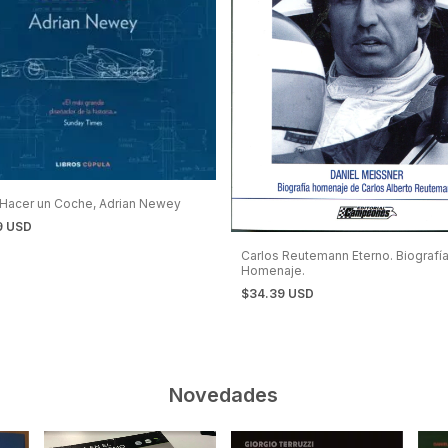
Hacer un Coche, Adrian Newey
9 USD
Carlos Reutemann Eterno. Biografí
Homenaje.
$34.39 USD
Novedades