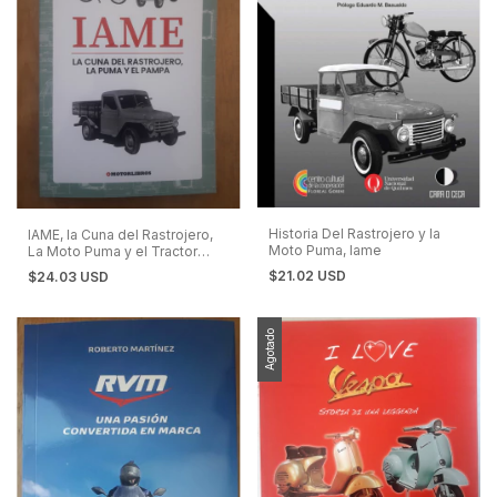
Historia Del Rastrojero y la
IAME, la Cuna del Rastrojero,
Moto Puma, Iame
La Moto Puma y el Tractor
Pampa
$21.02 USD
$24.03 USD
Agotado