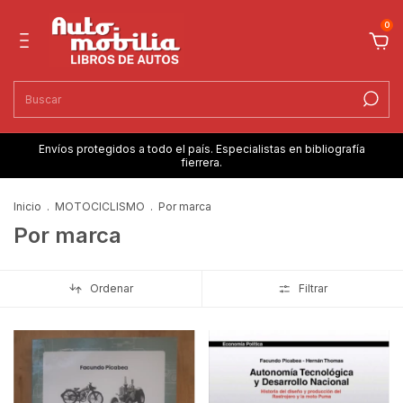
0
Envíos protegidos a todo el país. Especialistas en bibliografía
fierrera.
Inicio
.
MOTOCICLISMO
.
Por marca
Por marca
Ordenar
Filtrar