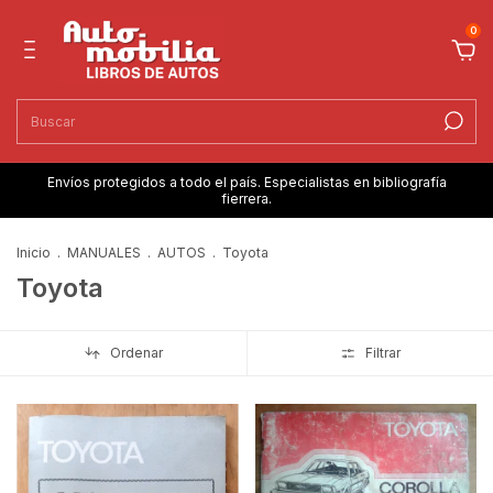
0
Envíos protegidos a todo el país. Especialistas en bibliografía
fierrera.
Inicio
.
MANUALES
.
AUTOS
.
Toyota
Toyota
Ordenar
Filtrar