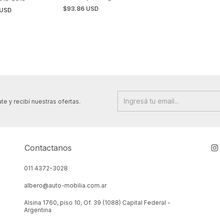
Vigorito y Miguel
$93.86 USD
 USD
Pastorino
te y recibí nuestras ofertas.
Contactanos
011 4372-3028
albero@auto-mobilia.com.ar
Alsina 1760, piso 10, Of. 39 (1088) Capital Federal -
Argentina