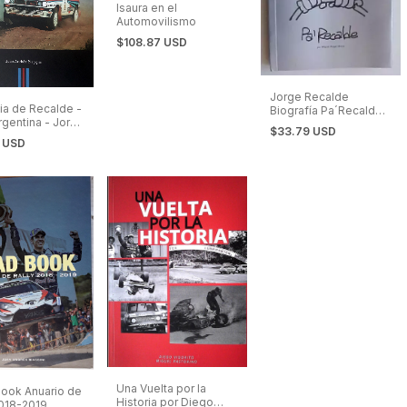
Isaura en el
Automovilismo
$108.87 USD
Jorge Recalde
cia de Recalde -
Biografía Pa´Recalde -
rgentina - Jorge
Rally
$33.79 USD
de
0 USD
Una Vuelta por la
ook Anuario de
Historia por Diego
2018-2019