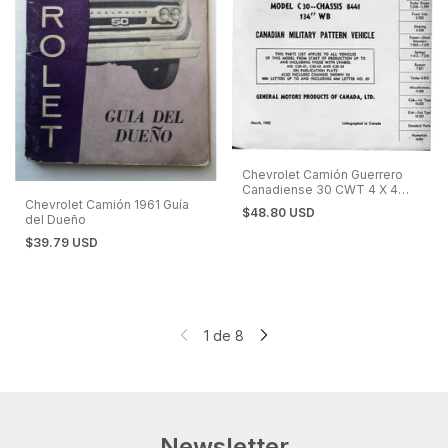
Chevrolet Camión Guerrero
Canadiense 30 CWT 4 X 4
Chevrolet Camión 1961 Guía
Manual de Despiece
$48.80 USD
del Dueño
$39.79 USD
1
de
8
Newsletter