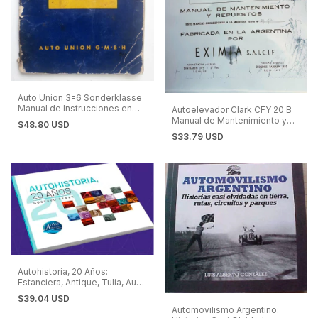
Auto Union 3=6 Sonderklasse
Manual de Instrucciones en
Autoelevador Clark CFY 20 B
Español
Manual de Mantenimiento y
$48.80 USD
Repuestos
$33.79 USD
Autohistoria, 20 Años:
Estanciera, Antique, Tulia, Auto
Union, Dauphine, Borgward,
$39.04 USD
Citroen y muchos más.
Automovilismo Argentino: