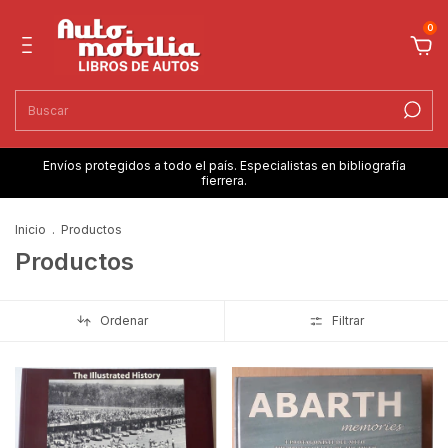
0
Envíos protegidos a todo el país. Especialistas en bibliografía
fierrera.
Inicio
.
Productos
Productos
Ordenar
Filtrar