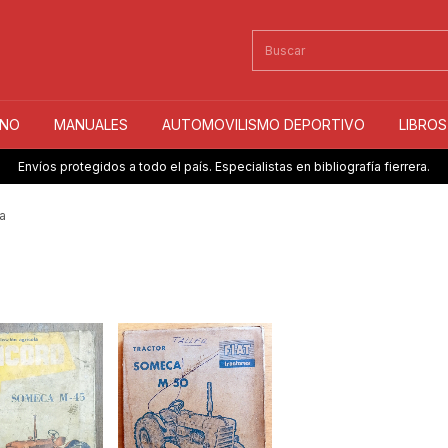
INO
MANUALES
AUTOMOVILISMO DEPORTIVO
LIBRO
Envíos protegidos a todo el país. Especialistas en bibliografía fierrera.
a