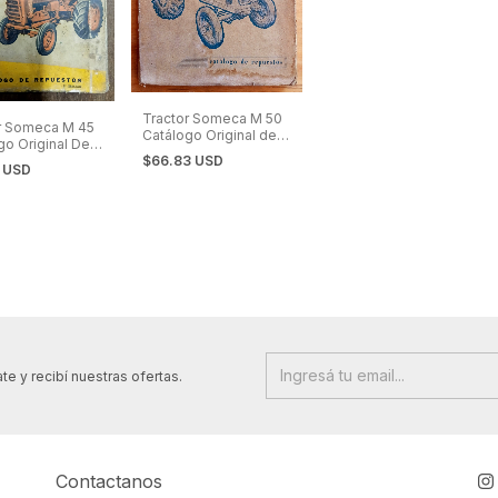
Tractor Someca M 50
r Someca M 45
Catálogo Original de
go Original De
Repuestos
$66.83 USD
stos
1 USD
te y recibí nuestras ofertas.
Contactanos