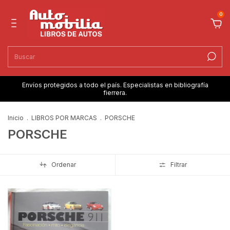
0
Envíos protegidos a todo el país. Especialistas en bibliografía
fierrera.
Inicio
.
LIBROS POR MARCAS
.
PORSCHE
PORSCHE
Ordenar
Filtrar