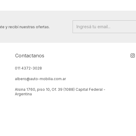
te y recibí nuestras ofertas.
Contactanos
011 4372-3028
albero@auto-mobilia.com.ar
Alsina 1760, piso 10, Of. 39 (1088) Capital Federal -
Argentina