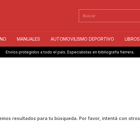
INO
MANUALES
AUTOMOVILISMO DEPORTIVO
LIBRO
Envíos protegidos a todo el país. Especialistas en bibliografía fierrera.
mos resultados para tu búsqueda. Por favor, intentá con otros 