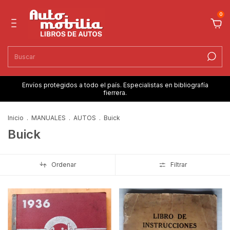
0
Envíos protegidos a todo el país. Especialistas en bibliografía
fierrera.
Inicio
.
MANUALES
.
AUTOS
.
Buick
Buick
Ordenar
Filtrar