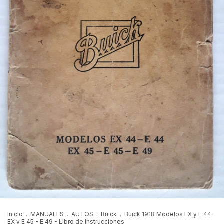
Inicio
.
MANUALES
.
AUTOS
.
Buick
.
Buick 1918 Modelos EX y E 44 -
EX y E 45 - E 49 - Libro de Instrucciones