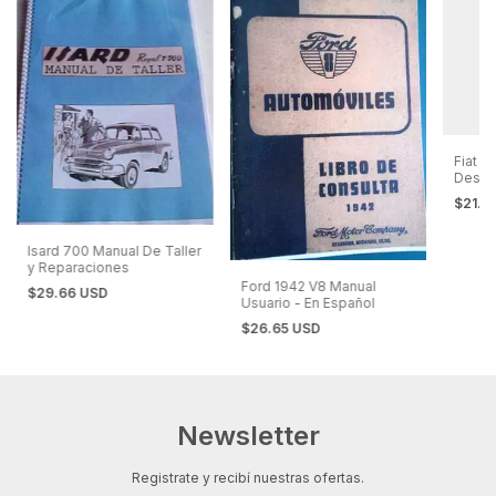
Fiat 6
Despi
Pieza
$21.4
Isard 700 Manual De Taller
y Reparaciones
Ford 1942 V8 Manual
$29.66 USD
Usuario - En Español
$26.65 USD
Newsletter
Registrate y recibí nuestras ofertas.