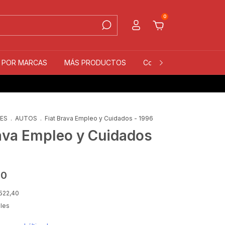
0
S POR MARCAS
MÁS PRODUCTOS
Contacto
Quiénes 
LES
.
AUTOS
.
Fiat Brava Empleo y Cuidados - 1996
rava Empleo y Cuidados
00
522,40
lles