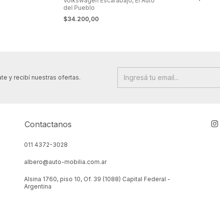
Volkswagen Escarabajo, El Auto
del Pueblo
$34.200,00
te y recibí nuestras ofertas.
Contactanos
011 4372-3028
albero@auto-mobilia.com.ar
Alsina 1760, piso 10, Of. 39 (1088) Capital Federal -
Argentina