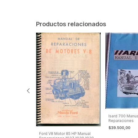
Productos relacionados
al De Despiece
zas y Su
Isard 700 Manual
Reparaciones
$39.500,00
Ford V8 Motor 85 HP Manual