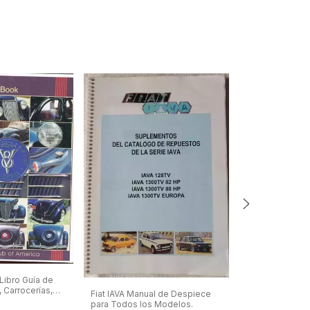
Ford 1940 V8 M
En Español
Libro Guía de
 Carrocerías,
$35.500,00
Fiat IAVA Manual de Despiece
para Todos los Modelos.