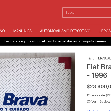
INO
MANUALES
AUTOMOVILISMO DEPORTIVO
LIBRO
Envíos protegidos a todo el país. Especialistas en bibliografía fierrera.
Inicio
.
MANUA
Fiat B
- 1996
$23.800,
12
cuotas de
$3.
Ver más deta