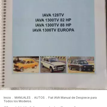
Inicio
.
MANUALES
.
AUTOS
.
Fiat IAVA Manual de Despiece para
Todos los Modelos.