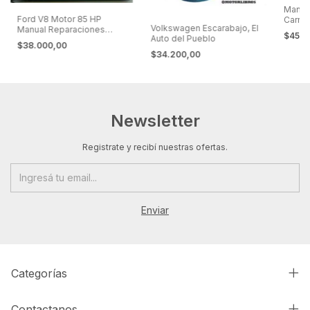
Manual
Ford V8 Motor 85 HP
Carrer
Volkswagen Escarabajo, El
Manual Reparaciones
a Punt
$45.0
Auto del Pueblo
1937 1938 1939 1940
$38.000,00
hasta 1946
$34.200,00
Newsletter
Registrate y recibí nuestras ofertas.
Categorías
Contactanos