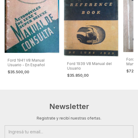
Ford 
Ford 1941 V8 Manual
Ford 1939 V8 Manual del
Manual
Usuario - En Español
Usuario
en Es
$72.8
$35.500,00
$35.850,00
Newsletter
Registrate y recibí nuestras ofertas.