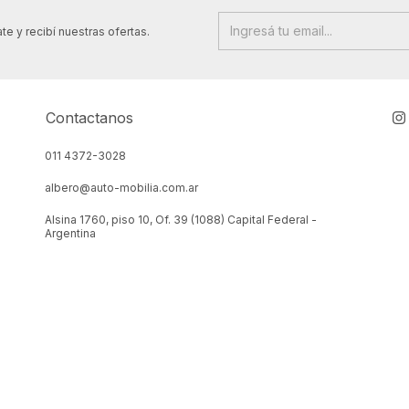
te y recibí nuestras ofertas.
Contactanos
011 4372-3028
albero@auto-mobilia.com.ar
Alsina 1760, piso 10, Of. 39 (1088) Capital Federal -
Argentina