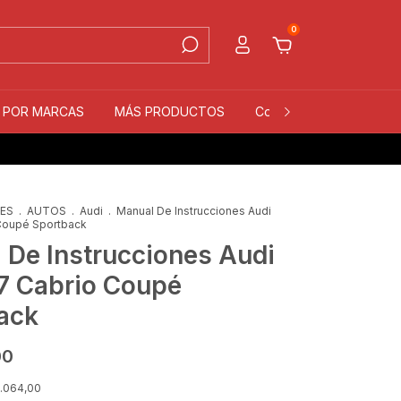
0
S POR MARCAS
MÁS PRODUCTOS
Contacto
Quiénes 
LES
.
AUTOS
.
Audi
.
Manual De Instrucciones Audi
Coupé Sportback
 De Instrucciones Audi
7 Cabrio Coupé
ack
00
.064,00