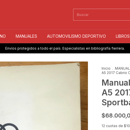
INO
MANUALES
AUTOMOVILISMO DEPORTIVO
LIBRO
Envíos protegidos a todo el país. Especialistas en bibliografía fierrera.
Inicio
.
MANUA
A5 2017 Cabrio 
Manual
A5 201
Sportb
$68.000,
12
cuotas de
$10