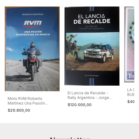
LA CA
El Lancia de Recalde -
BUENO
Rally Argentina - Jorge
Moto RVM Roberto
CARA
$40.0
Recalde
Martínez Una Pasión
$120.000,00
Convertida en Marca
$29.800,00